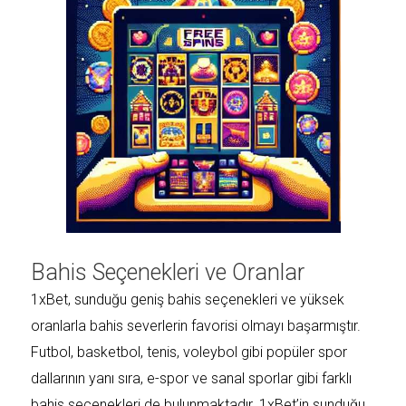
Bahis Seçenekleri ve Oranlar
1xBet, sunduğu geniş bahis seçenekleri ve yüksek
oranlarla bahis severlerin favorisi olmayı başarmıştır.
Futbol, basketbol, tenis, voleybol gibi popüler spor
dallarının yanı sıra, e-spor ve sanal sporlar gibi farklı
bahis seçenekleri de bulunmaktadır. 1xBet’in sunduğu