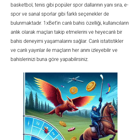
basketbol, tenis gibi popüler spor dallarının yanı sıra, e-
spor ve sanal sporlar gibi farklı seçenekler de
bulunmaktadır. 1xBet’in canlı bahis özelliği, kullanıcıların
anlık olarak maçları takip etmelerini ve heyecanlı bir
bahis deneyimi yaşamalarını sağlar. Canlı istatistikler
ve canlı yayınlar ile maçların her anını izleyebilir ve
bahislerinizi buna göre yapabilirsiniz.