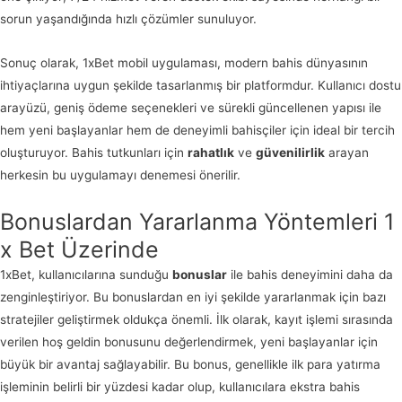
sorun yaşandığında hızlı çözümler sunuluyor.
Sonuç olarak, 1xBet mobil uygulaması, modern bahis dünyasının
ihtiyaçlarına uygun şekilde tasarlanmış bir platformdur. Kullanıcı dostu
arayüzü, geniş ödeme seçenekleri ve sürekli güncellenen yapısı ile
hem yeni başlayanlar hem de deneyimli bahisçiler için ideal bir tercih
oluşturuyor. Bahis tutkunları için
rahatlık
ve
güvenilirlik
arayan
herkesin bu uygulamayı denemesi önerilir.
Bonuslardan Yararlanma Yöntemleri 1
x Bet Üzerinde
1xBet, kullanıcılarına sunduğu
bonuslar
ile bahis deneyimini daha da
zenginleştiriyor. Bu bonuslardan en iyi şekilde yararlanmak için bazı
stratejiler geliştirmek oldukça önemli. İlk olarak, kayıt işlemi sırasında
verilen hoş geldin bonusunu değerlendirmek, yeni başlayanlar için
büyük bir avantaj sağlayabilir. Bu bonus, genellikle ilk para yatırma
işleminin belirli bir yüzdesi kadar olup, kullanıcılara ekstra bahis