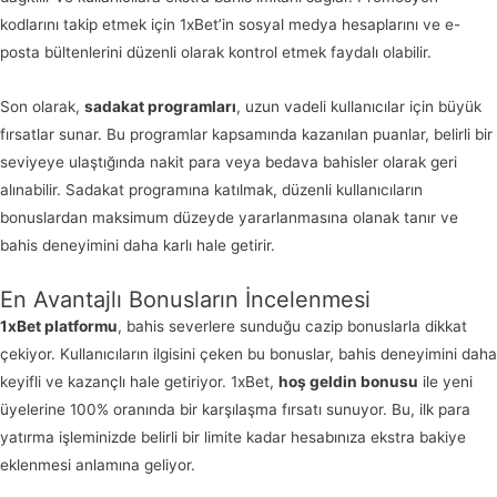
kodlarını takip etmek için 1xBet’in sosyal medya hesaplarını ve e-
posta bültenlerini düzenli olarak kontrol etmek faydalı olabilir.
Son olarak,
sadakat programları
, uzun vadeli kullanıcılar için büyük
fırsatlar sunar. Bu programlar kapsamında kazanılan puanlar, belirli bir
seviyeye ulaştığında nakit para veya bedava bahisler olarak geri
alınabilir. Sadakat programına katılmak, düzenli kullanıcıların
bonuslardan maksimum düzeyde yararlanmasına olanak tanır ve
bahis deneyimini daha karlı hale getirir.
En Avantajlı Bonusların İncelenmesi
1xBet platformu
, bahis severlere sunduğu cazip bonuslarla dikkat
çekiyor. Kullanıcıların ilgisini çeken bu bonuslar, bahis deneyimini daha
keyifli ve kazançlı hale getiriyor. 1xBet,
hoş geldin bonusu
ile yeni
üyelerine 100% oranında bir karşılaşma fırsatı sunuyor. Bu, ilk para
yatırma işleminizde belirli bir limite kadar hesabınıza ekstra bakiye
eklenmesi anlamına geliyor.