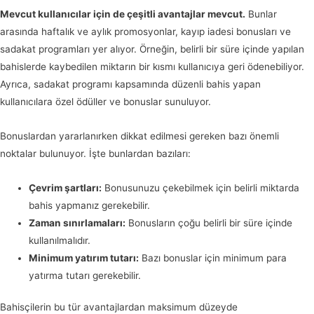
Mevcut kullanıcılar için de çeşitli avantajlar mevcut.
Bunlar
arasında haftalık ve aylık promosyonlar, kayıp iadesi bonusları ve
sadakat programları yer alıyor. Örneğin, belirli bir süre içinde yapılan
bahislerde kaybedilen miktarın bir kısmı kullanıcıya geri ödenebiliyor.
Ayrıca, sadakat programı kapsamında düzenli bahis yapan
kullanıcılara özel ödüller ve bonuslar sunuluyor.
Bonuslardan yararlanırken dikkat edilmesi gereken bazı önemli
noktalar bulunuyor. İşte bunlardan bazıları:
Çevrim şartları:
Bonusunuzu çekebilmek için belirli miktarda
bahis yapmanız gerekebilir.
Zaman sınırlamaları:
Bonusların çoğu belirli bir süre içinde
kullanılmalıdır.
Minimum yatırım tutarı:
Bazı bonuslar için minimum para
yatırma tutarı gerekebilir.
Bahisçilerin bu tür avantajlardan maksimum düzeyde