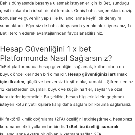
Bahis dünyasında başarıya ulaşmak isteyenler için 1x Bet, sunduğu
çeşitli imkanlarla ideal bir platformdur. Geniş bahis seçenekleri, cazip
bonuslar ve güvenilir yapısı ile kullanıcılarına keyifli bir deneyim
sunmaktadır. Eğer siz de bahis dünyasında yer almak istiyorsanız, 1x
Bet’i tercih ederek avantajlarından faydalanabilirsiniz.
Hesap Güvenliğini 1 x bet
Platformunda Nasıl Sağlarsınız?
1xBet platformunda hesap güvenliğini sağlamak, kullanıcıların en
büyük önceliklerinden biri olmalıdır.
Hesap güvenliğinizi artırmak
için ilk adım
, güçlü ve benzersiz bir şifre oluşturmaktır. Şifreniz en az
12 karakterden oluşmalı, büyük ve küçük harfler, sayılar ve özel
karakterler içermelidir. Bu şekilde, hesap bilgilerinizi ele geçirmek
isteyen kötü niyetli kişilere karşı daha sağlam bir koruma sağlarsınız.
İki faktörlü kimlik doğrulama (2FA) özelliğini etkinleştirmek, hesabınızı
korumanın etkili yollarından biridir.
1xBet, bu özelliği sunarak
kullanıcılarına ekstra bir güvenlik katmanı sağlar. 2FA