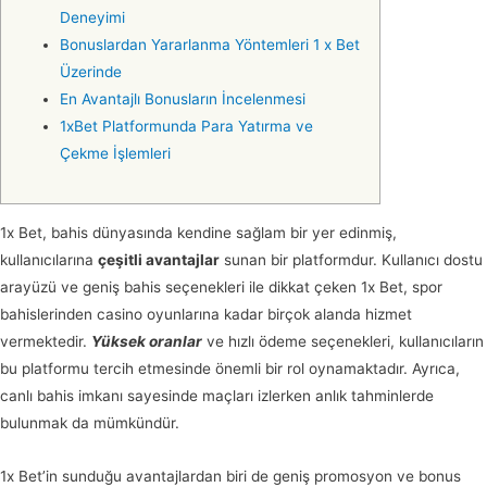
Deneyimi
Bonuslardan Yararlanma Yöntemleri 1 x Bet
Üzerinde
En Avantajlı Bonusların İncelenmesi
1xBet Platformunda Para Yatırma ve
Çekme İşlemleri
1x Bet, bahis dünyasında kendine sağlam bir yer edinmiş,
kullanıcılarına
çeşitli avantajlar
sunan bir platformdur. Kullanıcı dostu
arayüzü ve geniş bahis seçenekleri ile dikkat çeken 1x Bet, spor
bahislerinden casino oyunlarına kadar birçok alanda hizmet
vermektedir.
Yüksek oranlar
ve hızlı ödeme seçenekleri, kullanıcıların
bu platformu tercih etmesinde önemli bir rol oynamaktadır. Ayrıca,
canlı bahis imkanı sayesinde maçları izlerken anlık tahminlerde
bulunmak da mümkündür.
1x Bet’in sunduğu avantajlardan biri de geniş promosyon ve bonus