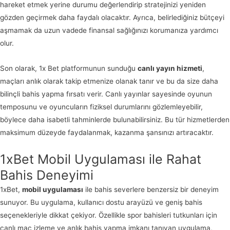
hareket etmek yerine durumu değerlendirip stratejinizi yeniden
gözden geçirmek daha faydalı olacaktır. Ayrıca, belirlediğiniz bütçeyi
aşmamak da uzun vadede finansal sağlığınızı korumanıza yardımcı
olur.
Son olarak, 1x Bet platformunun sunduğu
canlı yayın hizmeti
,
maçları anlık olarak takip etmenize olanak tanır ve bu da size daha
bilinçli bahis yapma fırsatı verir. Canlı yayınlar sayesinde oyunun
temposunu ve oyuncuların fiziksel durumlarını gözlemleyebilir,
böylece daha isabetli tahminlerde bulunabilirsiniz. Bu tür hizmetlerden
maksimum düzeyde faydalanmak, kazanma şansınızı artıracaktır.
1xBet Mobil Uygulaması ile Rahat
Bahis Deneyimi
1xBet,
mobil uygulaması
ile bahis severlere benzersiz bir deneyim
sunuyor. Bu uygulama, kullanıcı dostu arayüzü ve geniş bahis
seçenekleriyle dikkat çekiyor. Özellikle spor bahisleri tutkunları için
canlı maç izleme ve anlık bahis yapma imkanı tanıyan uygulama,