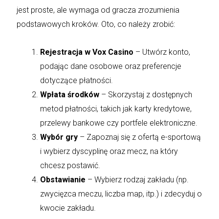
jest proste, ale wymaga od gracza zrozumienia
podstawowych kroków. Oto, co należy zrobić:
Rejestracja w Vox Casino
– Utwórz konto,
podając dane osobowe oraz preferencje
dotyczące płatności.
Wpłata środków
– Skorzystaj z dostępnych
metod płatności, takich jak karty kredytowe,
przelewy bankowe czy portfele elektroniczne.
Wybór gry
– Zapoznaj się z ofertą e-sportową
i wybierz dyscyplinę oraz mecz, na który
chcesz postawić.
Obstawianie
– Wybierz rodzaj zakładu (np.
zwycięzca meczu, liczba map, itp.) i zdecyduj o
kwocie zakładu.