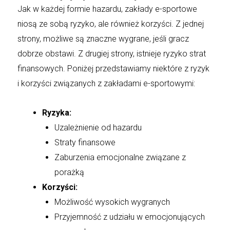
Jak w każdej formie hazardu, zakłady e-sportowe
niosą ze sobą ryzyko, ale również korzyści. Z jednej
strony, możliwe są znaczne wygrane, jeśli gracz
dobrze obstawi. Z drugiej strony, istnieje ryzyko strat
finansowych. Poniżej przedstawiamy niektóre z ryzyk
i korzyści związanych z zakładami e-sportowymi:
Ryzyka:
Uzależnienie od hazardu
Straty finansowe
Zaburzenia emocjonalne związane z
porażką
Korzyści:
Możliwość wysokich wygranych
Przyjemność z udziału w emocjonujących