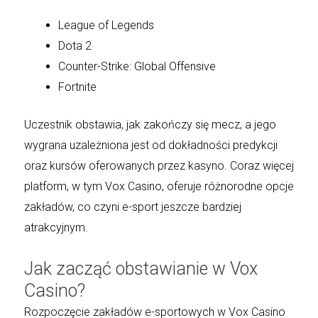
League of Legends
Dota 2
Counter-Strike: Global Offensive
Fortnite
Uczestnik obstawia, jak zakończy się mecz, a jego
wygrana uzależniona jest od dokładności predykcji
oraz kursów oferowanych przez kasyno. Coraz więcej
platform, w tym Vox Casino, oferuje różnorodne opcje
zakładów, co czyni e-sport jeszcze bardziej
atrakcyjnym.
Jak zacząć obstawianie w Vox
Casino?
Rozpoczęcie zakładów e-sportowych w Vox Casino