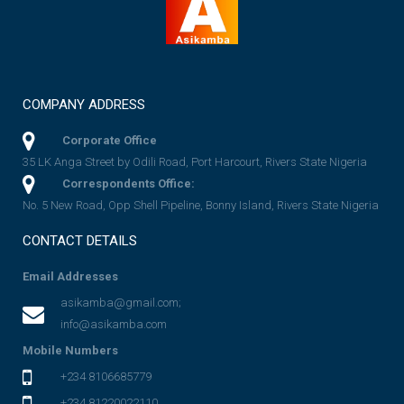
COMPANY ADDRESS
Corporate Office
35 LK Anga Street by Odili Road, Port Harcourt, Rivers State Nigeria
Correspondents Office:
No. 5 New Road, Opp Shell Pipeline, Bonny Island, Rivers State Nigeria
CONTACT DETAILS
Email Addresses
asikamba@gmail.com;
info@asikamba.com
Mobile Numbers
+234 8106685779
+234 81220022110