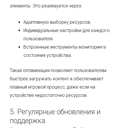
элементы. Это реализуется через:
Адаптивную выборку ресурсов.
Индивидуальные настройки для каждого
пользователя.
Встроенные инструменты мониторинга
состояния устройства.
Такая оптимизация позволяет пользователям
быстрее загружать контент и обеспечивает
плавный игровой процесс, даже если на
устройстве недостаточно ресурсов.
5. Регулярные обновления и
поддержка