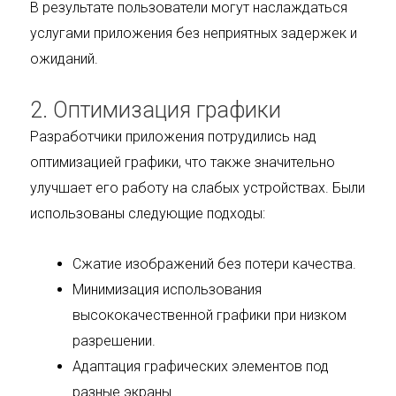
В результате пользователи могут наслаждаться
услугами приложения без неприятных задержек и
ожиданий.
2. Оптимизация графики
Разработчики приложения потрудились над
оптимизацией графики, что также значительно
улучшает его работу на слабых устройствах. Были
использованы следующие подходы:
Сжатие изображений без потери качества.
Минимизация использования
высококачественной графики при низком
разрешении.
Адаптация графических элементов под
разные экраны.