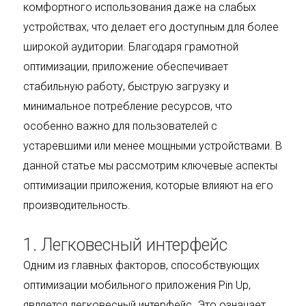
комфортного использования даже на слабых
устройствах, что делает его доступным для более
широкой аудитории. Благодаря грамотной
оптимизации, приложение обеспечивает
стабильную работу, быструю загрузку и
минимальное потребление ресурсов, что
особенно важно для пользователей с
устаревшими или менее мощными устройствами. В
данной статье мы рассмотрим ключевые аспекты
оптимизации приложения, которые влияют на его
производительность.
1. Легковесный интерфейс
Одним из главных факторов, способствующих
оптимизации мобильного приложения Pin Up,
является легковесный интерфейс. Это означает,