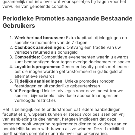
gezamenlijk met info over wat voor spelletjes bijdragen voor het
vervullen van genoemde conditie.
Periodieke Promoties aangaande Bestaande
Gebruikers
Week herlaad bonussen:
Extra kapitaal bij inleggingen op
specifieke momenten van de 7 dagen
Cashback aanbiedingen:
Ontvang een fractie van uw
verliezen returned als bonusgeld
Competities:
Competitieve evenementen waarin u awards
kunt bemachtigen door tegen overige deelnemers te spelen
Loyaliteitsprogramma:
Genereer loyalty points met iedere
bet die mogen worden getransformeerd in gratis geld of
alternatieve rewards
Tijdelijke aanbiedingen:
Unieke promoties rondom
feestdagen en uitzonderlijke gebeurtenissen
VIP regeling:
Unieke privileges voor deze meest trouwe
spelers, bijvoorbeeld individuele accountmanagers en
verhoogde restricties
Het is belangrijk om te onderstrepen dat iedere aanbiedingen
facultatief zijn. Spelers kunnen er steeds voor beslissen om vrij
van aanbieding te deelnemen, hetgeen impliceert dat deze
personen nooit wagering requirements dienen te voldoen aan en
onmiddellijk kunnen withdrawen als ze winnen. Deze flexibiliteit
geeft spelers complete controle over hun gokervaring.