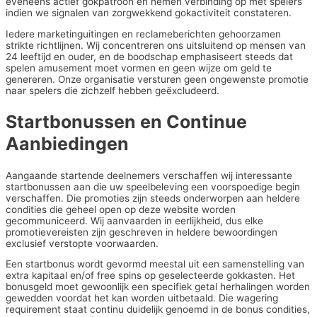
eveneens actief gokpatroon en nemen verbinding op met spelers
indien we signalen van zorgwekkend gokactiviteit constateren.
Iedere marketinguitingen en reclameberichten gehoorzamen
strikte richtlijnen. Wij concentreren ons uitsluitend op mensen van
24 leeftijd en ouder, en de boodschap emphasiseert steeds dat
spelen amusement moet vormen en geen wijze om geld te
genereren. Onze organisatie versturen geen ongewenste promotie
naar spelers die zichzelf hebben geëxcludeerd.
Startbonussen en Continue
Aanbiedingen
Aangaande startende deelnemers verschaffen wij interessante
startbonussen aan die uw speelbeleving een voorspoedige begin
verschaffen. Die promoties zijn steeds onderworpen aan heldere
condities die geheel open op deze website worden
gecommuniceerd. Wij aanvaarden in eerlijkheid, dus elke
promotievereisten zijn geschreven in heldere bewoordingen
exclusief verstopte voorwaarden.
Een startbonus wordt gevormd meestal uit een samenstelling van
extra kapitaal en/of free spins op geselecteerde gokkasten. Het
bonusgeld moet gewoonlijk een specifiek getal herhalingen worden
gewedden voordat het kan worden uitbetaald. Die wagering
requirement staat continu duidelijk genoemd in de bonus condities,