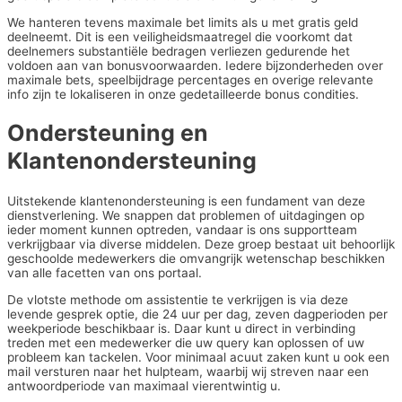
We hanteren tevens maximale bet limits als u met gratis geld
deelneemt. Dit is een veiligheidsmaatregel die voorkomt dat
deelnemers substantiële bedragen verliezen gedurende het
voldoen aan van bonusvoorwaarden. Iedere bijzonderheden over
maximale bets, speelbijdrage percentages en overige relevante
info zijn te lokaliseren in onze gedetailleerde bonus condities.
Ondersteuning en
Klantenondersteuning
Uitstekende klantenondersteuning is een fundament van deze
dienstverlening. We snappen dat problemen of uitdagingen op
ieder moment kunnen optreden, vandaar is ons supportteam
verkrijgbaar via diverse middelen. Deze groep bestaat uit behoorlijk
geschoolde medewerkers die omvangrijk wetenschap beschikken
van alle facetten van ons portaal.
De vlotste methode om assistentie te verkrijgen is via deze
levende gesprek optie, die 24 uur per dag, zeven dagperioden per
weekperiode beschikbaar is. Daar kunt u direct in verbinding
treden met een medewerker die uw query kan oplossen of uw
probleem kan tackelen. Voor minimaal acuut zaken kunt u ook een
mail versturen naar het hulpteam, waarbij wij streven naar een
antwoordperiode van maximaal vierentwintig u.