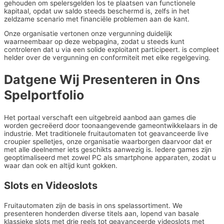
gehouden om spelersgelden los te plaatsen van functionele
kapitaal, opdat uw saldo steeds beschermd is, zelfs in het
zeldzame scenario met financiële problemen aan de kant.
Onze organisatie vertonen onze vergunning duidelijk
waarneembaar op deze webpagina, zodat u steeds kunt
controleren dat u via een solide exploitant participeert. is compleet
helder over de vergunning en conformiteit met elke regelgeving.
Datgene Wij Presenteren in Ons
Spelportfolio
Het portaal verschaft een uitgebreid aanbod aan games die
worden gecreëerd door toonaangevende gameontwikkelaars in de
industrie. Met traditionele fruitautomaten tot geavanceerde live
croupier spelletjes, onze organisatie waarborgen daarvoor dat er
met alle deelnemer iets geschikts aanwezig is. Iedere games zijn
geoptimaliseerd met zowel PC als smartphone apparaten, zodat u
waar dan ook en altijd kunt gokken.
Slots en Videoslots
Fruitautomaten zijn de basis in ons spelassortiment. We
presenteren honderden diverse titels aan, lopend van basale
klassieke slots met drie reels tot geavanceerde videoslots met