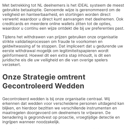
Met betrekking tot NL deelnemers is het iDEAL systeem de meest
gebruikte betaaloptie. Genoemde wijze is gerenommeerd om de
veiligheid en hanteerbaarheid, en stortingen worden direct
verwerkt waardoor u direct kunt aanvangen met deelnemen. Ook
creditcards en meerdere online wallets zitten tot de opties,
waardoor u continu een wijze ontdekt die bij uw preferenties past.
Tijdens het withdrawen van prijzen gebruiken onze organisatie
strikte validatieprocessen om fraude te voorkomen en
geldwitwassing af te stoppen. Dat impliceert dat u gedurende uw
eerste withdrawal mogelijk om legitimiteitspapieren wordt
geïnformeerd. Hoewel dit een extra stap inhoudt, is dit een
juridische eis die uw veiligheid en die van overige spelers
verzekert.
Onze Strategie omtrent
Gecontroleerd Wedden
Gecontroleerd wedden is bij onze organisatie centraal. Wij
erkennen dat wedden voor verscheidene personen uitdagend kan
blijken, en hierdoor bezitten we verschillende instrumenten en
maatregelen doorgevoerd om deelnemers te vrijwaren. De
benadering is gegrondvest op proactie, vroegtijdige detectie en
ingrijpen wanneer noodzakelijk.