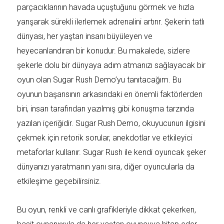
parçacıklarının havada uçuştuğunu görmek ve hızla
yarışarak sürekli ilerlemek adrenalini artırır. Şekerin tatlı
dünyası, her yaştan insanı büyüleyen ve
heyecanlandıran bir konudur. Bu makalede, sizlere
şekerle dolu bir dünyaya adım atmanızı sağlayacak bir
oyun olan Sugar Rush Demo’yu tanıtacağım. Bu
oyunun başarısının arkasındaki en önemli faktörlerden
biri, insan tarafından yazılmış gibi konuşma tarzında
yazılan içeriğidir. Sugar Rush Demo, okuyucunun ilgisini
çekmek için retorik sorular, anekdotlar ve etkileyici
metaforlar kullanır. Sugar Rush ile kendi oyuncak şeker
dünyanızı yaratmanın yanı sıra, diğer oyuncularla da
etkileşime geçebilirsiniz.
Bu oyun, renkli ve canlı grafikleriyle dikkat çekerken,