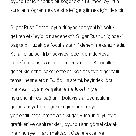
oyuncular için harika bir seçenektir. Bu mod, oyunun
kurallarını öğrenmek ve strateji geliştirmek için idealdir.
Sugar Rush Demo, oyun dünyasında yeni bir soluk
getiren etkileyici bir seçenektir. Sugar Rush’un içindeki
başka bir tuzak da “ödül sistemi” denen mekanizmadır.
Kullanıcılar, belirli bir seviyeyi geçtiklerinde veya
hedeflere ulaştıklarında ödüller kazanır. Bu ödüller
genellikle sanal şekerlemeler, ikonlar veya diğer tatlı
temalı nesnelerdir. Bu ödül sistemi, beyindeki ödül
merkezini uyarır ve şekerleme tüketimiyle
ilişkilendirilmesi sağlanır. Dolayısıyla, oyuncuların
gerçek hayatta da şekerli gıdalar almaya
yönlendirilmesi amaçlanır. Sugar Rush’un büyüleyici
grafikleri ve canlı renkleri, oyuncuların görsel olarak
memnuniyetini artırmaktadır. Özel efektler ve