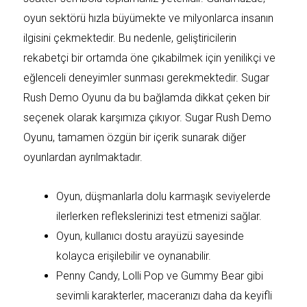
oyun sektörü hızla büyümekte ve milyonlarca insanın
ilgisini çekmektedir. Bu nedenle, geliştiricilerin
rekabetçi bir ortamda öne çıkabilmek için yenilikçi ve
eğlenceli deneyimler sunması gerekmektedir. Sugar
Rush Demo Oyunu da bu bağlamda dikkat çeken bir
seçenek olarak karşımıza çıkıyor. Sugar Rush Demo
Oyunu, tamamen özgün bir içerik sunarak diğer
oyunlardan ayrılmaktadır.
Oyun, düşmanlarla dolu karmaşık seviyelerde
ilerlerken reflekslerinizi test etmenizi sağlar.
Oyun, kullanıcı dostu arayüzü sayesinde
kolayca erişilebilir ve oynanabilir.
Penny Candy, Lolli Pop ve Gummy Bear gibi
sevimli karakterler, maceranızı daha da keyifli