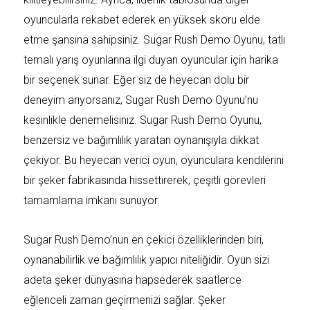
oyuncularla rekabet ederek en yüksek skoru elde
etme şansına sahipsiniz. Sugar Rush Demo Oyunu, tatlı
temalı yarış oyunlarına ilgi duyan oyuncular için harika
bir seçenek sunar. Eğer siz de heyecan dolu bir
deneyim arıyorsanız, Sugar Rush Demo Oyunu’nu
kesinlikle denemelisiniz. Sugar Rush Demo Oyunu,
benzersiz ve bağımlılık yaratan oynanışıyla dikkat
çekiyor. Bu heyecan verici oyun, oyunculara kendilerini
bir şeker fabrikasında hissettirerek, çeşitli görevleri
tamamlama imkanı sunuyor.
Sugar Rush Demo’nun en çekici özelliklerinden biri,
oynanabilirlik ve bağımlılık yapıcı niteliğidir. Oyun sizi
adeta şeker dünyasına hapsederek saatlerce
eğlenceli zaman geçirmenizi sağlar. Şeker