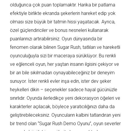
olduğunca çok puan toplamaktır. Harika bir patlama
efektiyle birlikte ekranda şekerlerin hareket edip yok
olması size büyük bir tatmin hissi yaşatacak. Ayrıca,
özel güçlendiriciler ve bonus nesneleri kullanarak
puanlarınızı artırabilirsiniz. Oyun dünyasında bir
fenomen olarak bilinen Sugar Rush, tatlıları ve hareketli
oyunculuğuyla sizi bir maceraya sürüklüyor. Bu renkli
ve eğlenceli oyun, her yaştan insanın ilgisini çekiyor ve
bir an bile sıkılmadan oynayabileceğiniz bir deneyim
sunuyor. İster renkli evler inşa edin, ister dev şeker
heykelleri dikin – seçenekler sadece hayal gücünüzle
sınırlıdır. Oyunda ilerledikçe yeni dekorasyon öğeleri ve
karakterler açılacak, böylece yaratıcılığınızı daha da
geliştirebileceksiniz. Oyuncuların kalbini tatlandıran yeni
bir trend olan “Sugar Rush Demo Oyunu”, oyun severler