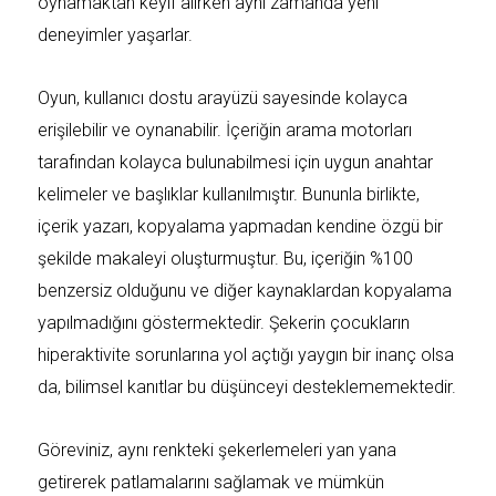
oynamaktan keyif alırken aynı zamanda yeni
deneyimler yaşarlar.
Oyun, kullanıcı dostu arayüzü sayesinde kolayca
erişilebilir ve oynanabilir. İçeriğin arama motorları
tarafından kolayca bulunabilmesi için uygun anahtar
kelimeler ve başlıklar kullanılmıştır. Bununla birlikte,
içerik yazarı, kopyalama yapmadan kendine özgü bir
şekilde makaleyi oluşturmuştur. Bu, içeriğin %100
benzersiz olduğunu ve diğer kaynaklardan kopyalama
yapılmadığını göstermektedir. Şekerin çocukların
hiperaktivite sorunlarına yol açtığı yaygın bir inanç olsa
da, bilimsel kanıtlar bu düşünceyi desteklememektedir.
Göreviniz, aynı renkteki şekerlemeleri yan yana
getirerek patlamalarını sağlamak ve mümkün