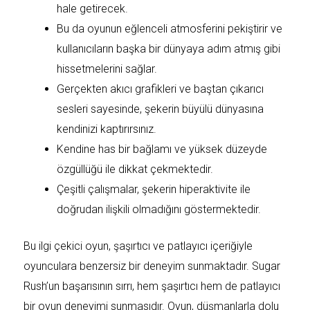
hale getirecek.
Bu da oyunun eğlenceli atmosferini pekiştirir ve
kullanıcıların başka bir dünyaya adım atmış gibi
hissetmelerini sağlar.
Gerçekten akıcı grafikleri ve baştan çıkarıcı
sesleri sayesinde, şekerin büyülü dünyasına
kendinizi kaptırırsınız.
Kendine has bir bağlamı ve yüksek düzeyde
özgüllüğü ile dikkat çekmektedir.
Çeşitli çalışmalar, şekerin hiperaktivite ile
doğrudan ilişkili olmadığını göstermektedir.
Bu ilgi çekici oyun, şaşırtıcı ve patlayıcı içeriğiyle
oyunculara benzersiz bir deneyim sunmaktadır. Sugar
Rush’un başarısının sırrı, hem şaşırtıcı hem de patlayıcı
bir oyun deneyimi sunmasıdır. Oyun, düşmanlarla dolu