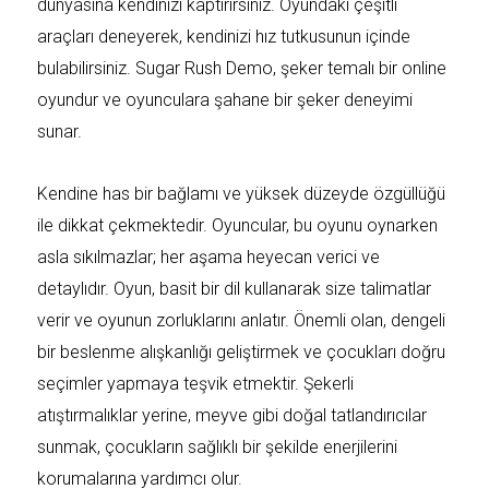
dünyasına kendinizi kaptırırsınız. Oyundaki çeşitli
araçları deneyerek, kendinizi hız tutkusunun içinde
bulabilirsiniz. Sugar Rush Demo, şeker temalı bir online
oyundur ve oyunculara şahane bir şeker deneyimi
sunar.
Kendine has bir bağlamı ve yüksek düzeyde özgüllüğü
ile dikkat çekmektedir. Oyuncular, bu oyunu oynarken
asla sıkılmazlar; her aşama heyecan verici ve
detaylıdır. Oyun, basit bir dil kullanarak size talimatlar
verir ve oyunun zorluklarını anlatır. Önemli olan, dengeli
bir beslenme alışkanlığı geliştirmek ve çocukları doğru
seçimler yapmaya teşvik etmektir. Şekerli
atıştırmalıklar yerine, meyve gibi doğal tatlandırıcılar
sunmak, çocukların sağlıklı bir şekilde enerjilerini
korumalarına yardımcı olur.