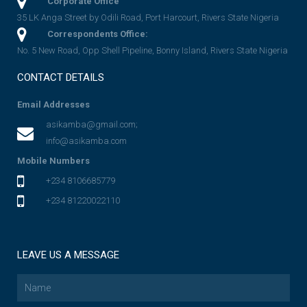
Corporate Office
35 LK Anga Street by Odili Road, Port Harcourt, Rivers State Nigeria
Correspondents Office:
No. 5 New Road, Opp Shell Pipeline, Bonny Island, Rivers State Nigeria
CONTACT DETAILS
Email Addresses
asikamba@gmail.com;
info@asikamba.com
Mobile Numbers
+234 8106685779
+234 81220022110
LEAVE US A MESSAGE