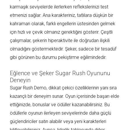
karmaşık seviyelerde ilerlerken reflekslerinizi test
etmenizi sağlar. Ana karakteriniz, tatlılara düşkün bir
kahraman olarak, farklı engellerin üstesinden gelmek
için hızlı ve çevik olmanız gerektiğini gösterir. Çeşitli
çalışmalar, şekerin hiperaktivite ile doğrudan ilişkili
olmadığını göstermektedir. Şeker, sadece bir tesadüf
gibi görünen bu durumu pekiştirme eğilimindedir.
Eğlence ve Şeker Sugar Rush Oyununu
Deneyin
Sugar Rush Demo, dikkat çekici özelliklerinin yanı sıra
kazançlı bir deneyim sunar. Oyun içerisinde başarı elde
ettiğinizde, bonuslar ve ödüller kazanabilirsiniz. Bu
ödüllerle oyunun ilerleyen seviyelerinde daha güçlü
güçlendiriciler satın alabilir veya yeni karakterleri
kilitleyebilirsiniz. Ayrıca, liderlik tablosunda diğer