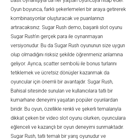
basit oynanışıyla da her yaştan oyuncuya hitap eder.
Oyun boyunca, farklı şekerlemeleri bir araya getirerek
kombinasyonlar oluşturacak ve puanlarınızı
artıracaksınız. Sugar Rush demo, başarılı slot oyunu
Sugar Rush’ın gerçek para ile oynanmayan
versiyonudur. Bu da Sugar Rush oyununun size uygun
olup olmadığını risksiz şekilde öğrenmeniz anlamına
geliyor. Ayrıca, scatter sembolü ile bonus turlarını
tetiklemek ve ücretsiz dönüşler kazanmak da
oyuncular için önemli bir avantajdır. Sugar Rush,
Bahisal sitesinde sunulan ve kullanıcılara tatlı bir
kumarhane deneyimi yaşatan popüler oyunlardan
biridir. Bu oyun, özellikle renkli ve şekerli temalarıyla
dikkat çeken bir video slot oyunu olurken, oyunculara
eğlenceli ve kazançlı bir oyun deneyimi sunmaktadır.
Sugar Rush, tatlı temalı bir yarış oyunudur ve