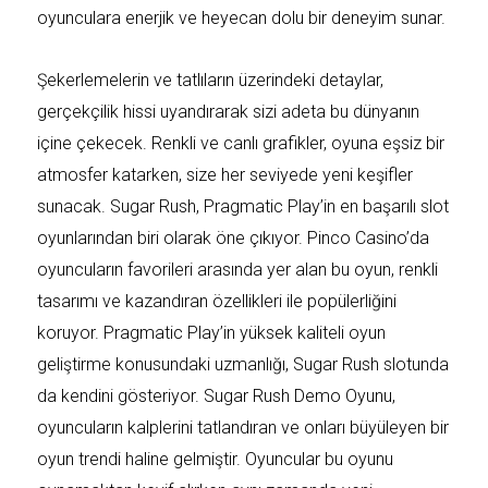
oyunculara enerjik ve heyecan dolu bir deneyim sunar.
Şekerlemelerin ve tatlıların üzerindeki detaylar,
gerçekçilik hissi uyandırarak sizi adeta bu dünyanın
içine çekecek. Renkli ve canlı grafikler, oyuna eşsiz bir
atmosfer katarken, size her seviyede yeni keşifler
sunacak. Sugar Rush, Pragmatic Play’in en başarılı slot
oyunlarından biri olarak öne çıkıyor. Pinco Casino’da
oyuncuların favorileri arasında yer alan bu oyun, renkli
tasarımı ve kazandıran özellikleri ile popülerliğini
koruyor. Pragmatic Play’in yüksek kaliteli oyun
geliştirme konusundaki uzmanlığı, Sugar Rush slotunda
da kendini gösteriyor. Sugar Rush Demo Oyunu,
oyuncuların kalplerini tatlandıran ve onları büyüleyen bir
oyun trendi haline gelmiştir. Oyuncular bu oyunu