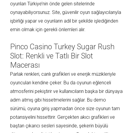
oyunları Türkiye’nin önde gelen sitelerinde
oynayabiliyorsunuz. Site, güvenilir oyun sağlayıcılarıyla
işbirliği yapar ve oyunların adil bir şekilde işlediğinden
emin olmak için gerekli önlemleri alır.
Pinco Casino Turkey Sugar Rush
Slot: Renkli ve Tatlı Bir Slot
Macerası
Parlak renkleri, canlı grafikleri ve enerjik müzikleriyle
oyuncuları kendine çeker. Bu da oyunun eğlenceli
atmosferini pekiştirir ve kullanıcıların başka bir dünyaya
adım atmış gibi hissetmelerini sağlar. Bu demo
sürümü, oyuna giriş yapmadan önce size oyunun tam
potansiyelini hissettirir. Gerçekten akıcı grafikleri ve
baştan çıkarıcı sesleri sayesinde, şekerin büyülü