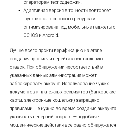
операторам техподдержки.
Адаптивная версия в точности повторяет
функционал основного ресурса и
оптимизирована под мобильные гаджеты с
ОС IOS и Android.
Лучше всего пройти верификацию на этапе
создания профиля и перейти к выставлению
ставок. При обнаружении несоответствий в
указанных данных администрация может
заблокировать аккаунт. Использование чужих
документов и платежных реквизитов (банковские
карты, электронные кошельки) запрещено
правилами. Не нужно во время создания аккаунта
указывать неверный возраст — подобные
мошеннические действия все равно обнаружатся