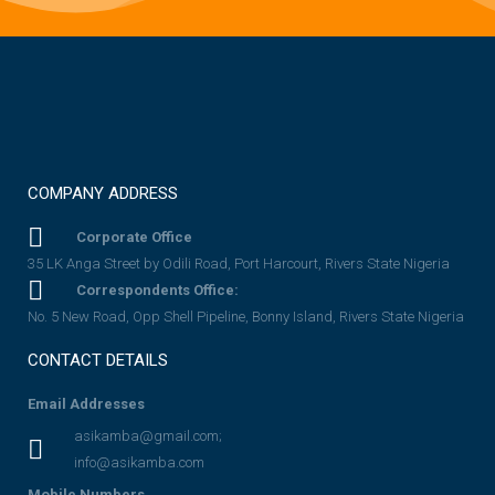
COMPANY ADDRESS
Corporate Office
35 LK Anga Street by Odili Road, Port Harcourt, Rivers State Nigeria
Correspondents Office:
No. 5 New Road, Opp Shell Pipeline, Bonny Island, Rivers State Nigeria
CONTACT DETAILS
Email Addresses
asikamba@gmail.com;
info@asikamba.com
Mobile Numbers