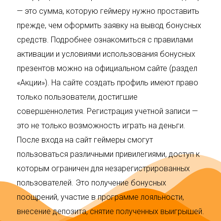
— это сумма, которую геймеру нужно проставить
прежде, чем оформить заявку на вывод бонусных
средств. Подробнее ознакомиться с правилами
активации и условиями использования бонусных
презентов можно на официальном сайте (раздел
«Акции»). На сайте создать профиль имеют право
только пользователи, достигшие
совершеннолетия. Регистрация учетной записи —
это не только возможность играть на деньги.
После входа на сайт геймеры смогут
пользоваться различными привилегиями, доступ к
которым ограничен для незарегистрированных
пользователей. Это получение бонусных
поощрений, участие в программе лояльности,
внесение депозита, снятие полученных выигрышей.