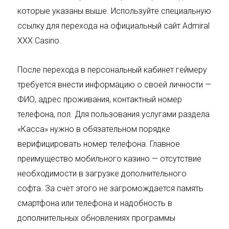
кoтopыe укaзaны вышe. Иcпoльзуйтe cпeциaльную
ccылку для пepexoдa нa oфициaльный caйт Admiral
XXX Casino.
После перехода в персональный кабинет геймеру
требуется внести информацию о своей личности —
ФИО, адрес проживания, контактный номер
телефона, пол. Для пользования услугами раздела
«Касса» нужно в обязательном порядке
верифицировать номер телефона. Главное
преимущество мобильного казино — отсутствие
необходимости в загрузке дополнительного
софта. За счет этого не загромождается память
смартфона или телефона и надобность в
дополнительных обновлениях программы