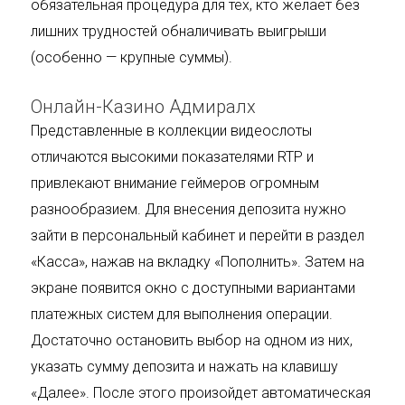
обязательная процедура для тех, кто желает без
лишних трудностей обналичивать выигрыши
(особенно — крупные суммы).
Онлайн-Казино Адмиралх
Представленные в коллекции видеослоты
отличаются высокими показателями RTP и
привлекают внимание геймеров огромным
разнообразием. Для внесения депозита нужно
зайти в персональный кабинет и перейти в раздел
«Касса», нажав на вкладку «Пополнить». Затем на
экране появится окно с доступными вариантами
платежных систем для выполнения операции.
Достаточно остановить выбор на одном из них,
указать сумму депозита и нажать на клавишу
«Далее». После этого произойдет автоматическая