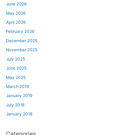
June 2026
May 2026
April 2026
February 2026
December 2025
November 2025
July 2025
June 2025
May 2025
March 2019
January 2019
July 2018
January 2018
Categories