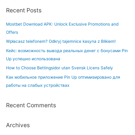
Casino:
r
Recent Posts
Wie
c
Soundtracks
h
Mostbet Download APK: Unlock Exclusive Promotions and
Ihr
f
Offers
Spielvergnügen
o
Wpłacasz telefonem? Odkryj tajemnice kasyna z Blikiem!
steigern
r
Кейс: возможность вывода реальных денег с бонусами Pin
:
Up успешно использована
How to Choose Bettingsidor utan Svensk Licens Safely
Как мобильное приложение Pin Up оптимизировано для
работы на слабых устройствах
Recent Comments
Archives