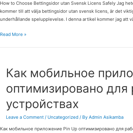
How to Choose Bettingsidor utan Svensk Licens Safely Jag het
kommer till att välja bettingsidor utan svensk licens, är det vikt
underhållande spelupplevelse. I denna artikel kommer jag att
Read More »
Как мобильное прило
оптимизировано для 
устройствах
Leave a Comment
/
Uncategorized
/ By
Admin Asikamba
Как мобильное приложение Pin Up оптимизировано для раб