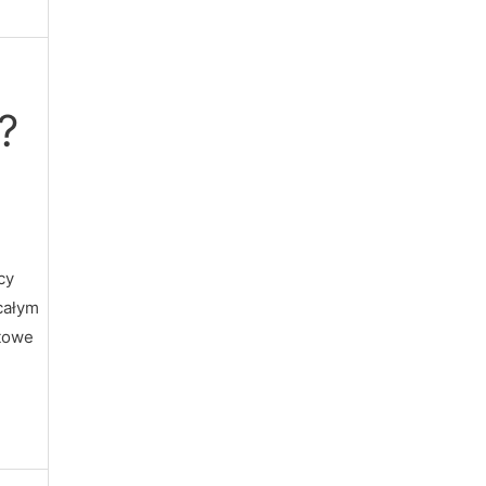
?
cy
całym
rtowe