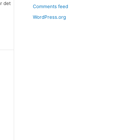
r det
Comments feed
WordPress.org