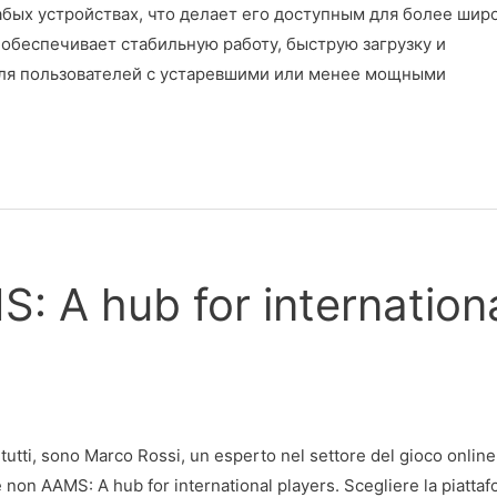
бых устройствах, что делает его доступным для более шир
обеспечивает стабильную работу, быструю загрузку и
для пользователей с устаревшими или менее мощными
: A hub for internation
tutti, sono Marco Rossi, un esperto nel settore del gioco online
ne non AAMS: A hub for international players. Scegliere la piatta