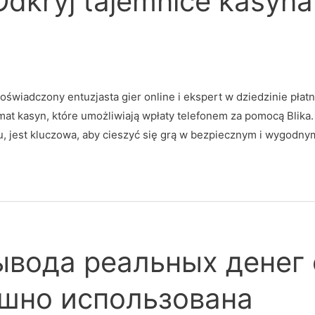
dkryj tajemnice kasyna
oświadczony entuzjasta gier online i ekspert w dziedzinie płat
mat kasyn, które umożliwiają wpłaty telefonem za pomocą Blika.
u, jest kluczowa, aby cieszyć się grą w bezpiecznym i wygodny
ывода реальных денег 
ешно использована