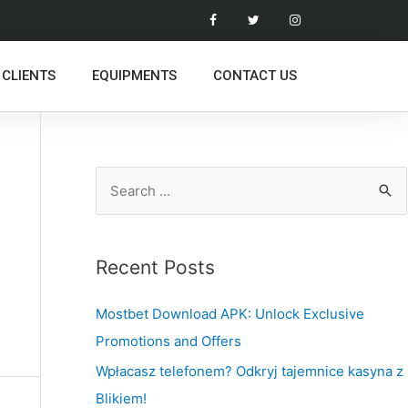
 CLIENTS
EQUIPMENTS
CONTACT US
Recent Posts
Mostbet Download APK: Unlock Exclusive
Promotions and Offers
Wpłacasz telefonem? Odkryj tajemnice kasyna z
Blikiem!