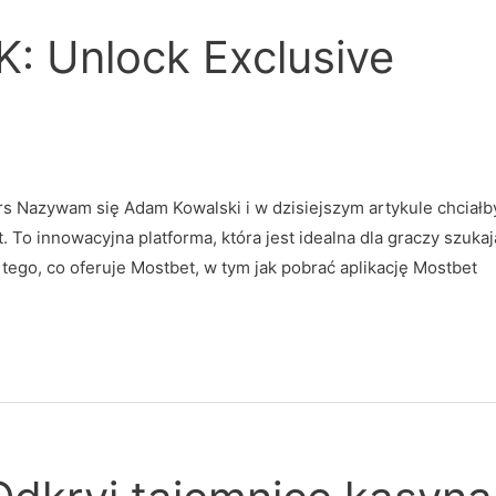
: Unlock Exclusive
s Nazywam się Adam Kowalski i w dzisiejszym artykule chciał
 To innowacyjna platforma, która jest idealna dla graczy szuka
tego, co oferuje Mostbet, w tym jak pobrać aplikację Mostbet