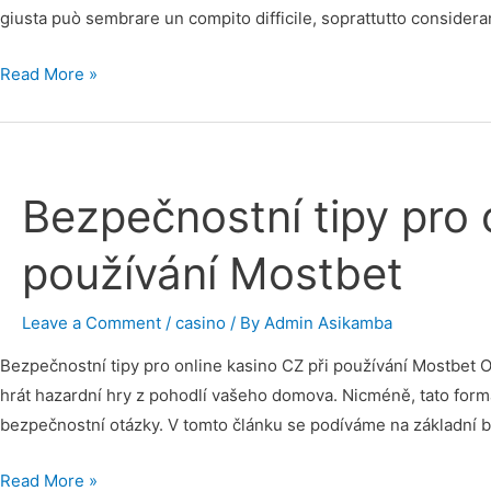
giusta può sembrare un compito difficile, soprattutto consideran
Read More »
Bezpečnostní tipy pro 
používání Mostbet
Leave a Comment
/
casino
/ By
Admin Asikamba
Bezpečnostní tipy pro online kasino CZ při používání Mostbet On
hrát hazardní hry z pohodlí vašeho domova. Nicméně, tato forma
bezpečnostní otázky. V tomto článku se podíváme na základní bez
Read More »