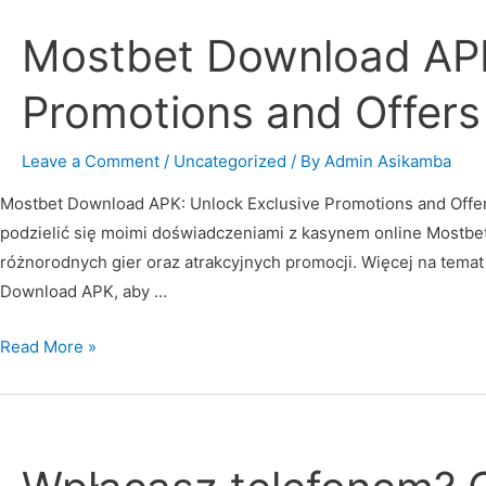
Mostbet Download APK
Promotions and Offers
Leave a Comment
/
Uncategorized
/ By
Admin Asikamba
Mostbet Download APK: Unlock Exclusive Promotions and Offer
podzielić się moimi doświadczeniami z kasynem online Mostbet.
różnorodnych gier oraz atrakcyjnych promocji. Więcej na temat 
Download APK, aby …
Read More »