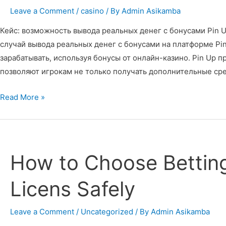
Leave a Comment
/
casino
/ By
Admin Asikamba
Кейс: возможность вывода реальных денег с бонусами Pin 
случай вывода реальных денег с бонусами на платформе Pi
зарабатывать, используя бонусы от онлайн-казино. Pin Up
позволяют игрокам не только получать дополнительные сред
Read More »
How to Choose Betting
Licens Safely
Leave a Comment
/
Uncategorized
/ By
Admin Asikamba