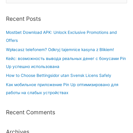
Recent Posts
Mostbet Download APK: Unlock Exclusive Promotions and
Offers
Wpłacasz telefonem? Odkryj tajemnice kasyna z Blikiem!
Кейс: возможность вывода реальных денег с бонусами Pin
Up успешно использована
How to Choose Bettingsidor utan Svensk Licens Safely
Как мобильное приложение Pin Up оптимизировано для
работы на слабых устройствах
Recent Comments
Archives